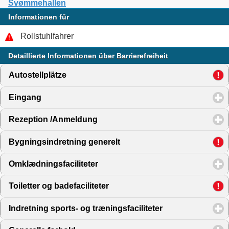
Svømmehallen
Informationen für
Rollstuhlfahrer
Detaillierte Informationen über Barrierefreiheit
Autostellplätze
click to expand contents
Eingang
click to expand contents
Rezeption /Anmeldung
click to expand contents
Bygningsindretning generelt
click to expand contents
Omklædningsfaciliteter
click to expand contents
Toiletter og badefaciliteter
click to expand contents
Indretning sports- og træningsfaciliteter
click to expand 