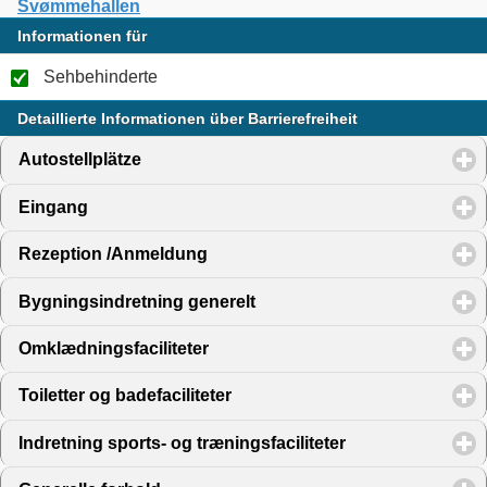
Svømmehallen
Informationen für
Sehbehinderte
Detaillierte Informationen über Barrierefreiheit
Autostellplätze
click to expand contents
Eingang
click to expand contents
Rezeption /Anmeldung
click to expand contents
Bygningsindretning generelt
click to expand contents
Omklædningsfaciliteter
click to expand contents
Toiletter og badefaciliteter
click to expand contents
Indretning sports- og træningsfaciliteter
click to expand 