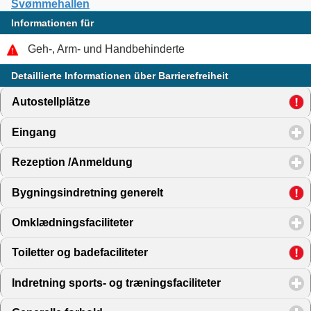
Svømmehallen
Informationen für
Geh-, Arm- und Handbehinderte
Detaillierte Informationen über Barrierefreiheit
Autostellplätze
click to expand contents
Eingang
click to expand contents
Rezeption /Anmeldung
click to expand contents
Bygningsindretning generelt
click to expand contents
Omklædningsfaciliteter
click to expand contents
Toiletter og badefaciliteter
click to expand contents
Indretning sports- og træningsfaciliteter
click to expand 