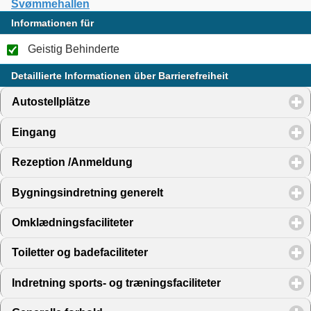
Svømmehallen
Informationen für
Geistig Behinderte
Detaillierte Informationen über Barrierefreiheit
Autostellplätze
click to expand contents
Eingang
click to expand contents
Rezeption /Anmeldung
click to expand contents
Bygningsindretning generelt
click to expand contents
Omklædningsfaciliteter
click to expand contents
Toiletter og badefaciliteter
click to expand contents
Indretning sports- og træningsfaciliteter
click to expand 