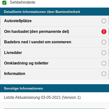
Sehbehinderte
Detaillierte Informationen über Barrierefreiheit
Autostellplätze
click to expand contents
Om havbadet (den permanente del)
click to expand conte
Badebro ned i vandet om sommeren
click to expand cont
Livredder
click to expand contents
Omklædning og toiletter
click to expand contents
Information
click to expand contents
Sonstige Informationen
Letzte Aktualisierung 03-05-2021 (Version 1)