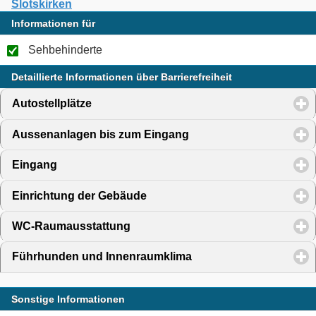
Slotskirken
Informationen für
Sehbehinderte
Detaillierte Informationen über Barrierefreiheit
Autostellplätze
click to expand contents
Aussenanlagen bis zum Eingang
click to expand content
Eingang
click to expand contents
Einrichtung der Gebäude
click to expand contents
WC-Raumausstattung
click to expand contents
Führhunden und Innenraumklima
click to expand conten
Sonstige Informationen