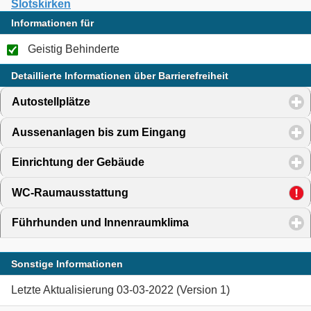
Slotskirken
Informationen für
Geistig Behinderte
Detaillierte Informationen über Barrierefreiheit
Autostellplätze
click to expand contents
Aussenanlagen bis zum Eingang
click to expand content
Einrichtung der Gebäude
click to expand contents
WC-Raumausstattung
click to expand contents
Führhunden und Innenraumklima
click to expand conten
Sonstige Informationen
Letzte Aktualisierung 03-03-2022 (Version 1)