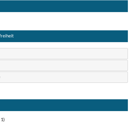
freiheit
e
 1)