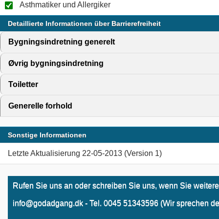
Asthmatiker und Allergiker
Detaillierte Informationen über Barrierefreiheit
Bygningsindretning generelt
click to expand contents
Øvrig bygningsindretning
click to expand contents
Toiletter
click to expand contents
Generelle forhold
click to expand contents
Sonstige Informationen
Letzte Aktualisierung 22-05-2013 (Version 1)
Rufen Sie uns an oder schreiben Sie uns, wenn Sie weitere
info@godadgang.dk - Tel. 0045 51343596 (Wir sprechen de