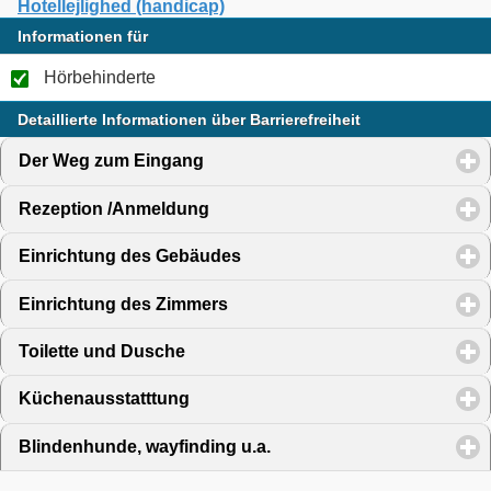
Hotellejlighed (handicap)
Informationen für
Hörbehinderte
Detaillierte Informationen über Barrierefreiheit
Der Weg zum Eingang
click to expand contents
Rezeption /Anmeldung
click to expand contents
Einrichtung des Gebäudes
click to expand contents
Einrichtung des Zimmers
click to expand contents
Toilette und Dusche
click to expand contents
Küchenausstatttung
click to expand contents
Blindenhunde, wayfinding u.a.
click to expand contents