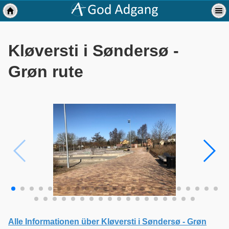
Kløversti i Søndersø -
Grøn rute
Alle Informationen über Kløversti i Søndersø - Grøn