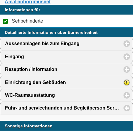
Amalienborgmuseet
Informationen für
Sehbehinderte
Detaillierte Informationen über Barrierefreiheit
Aussenanlagen bis zum Eingang
click to expand content
Eingang
click to expand contents
Rezeption / Information
click to expand contents
Einrichtung den Gebäuden
click to expand contents
WC-Raumausstattung
click to expand contents
Führ- und servicehunden und Begleitperson Service
clic
Sonstige Informationen