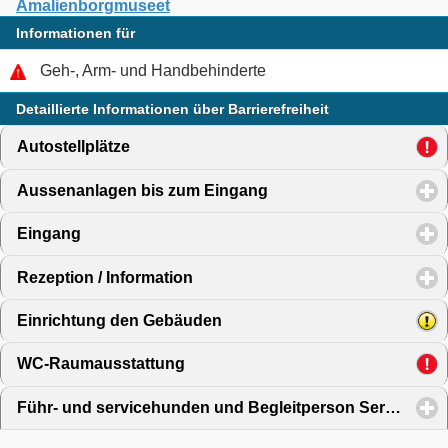
Amalienborgmuseet
Informationen für
Geh-, Arm- und Handbehinderte
Detaillierte Informationen über Barrierefreiheit
Autostellplätze
click to expand contents
Aussenanlagen bis zum Eingang
click to expand content
Eingang
click to expand contents
Rezeption / Information
click to expand contents
Einrichtung den Gebäuden
click to expand contents
WC-Raumausstattung
click to expand contents
Führ- und servicehunden und Begleitperson Service
clic