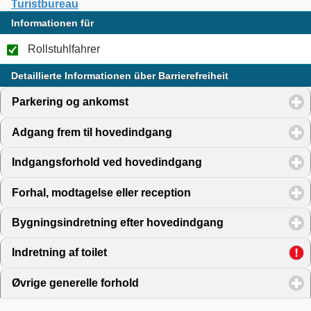
Turistbureau
Informationen für
Rollstuhlfahrer
Detaillierte Informationen über Barrierefreiheit
Parkering og ankomst
click to expand contents
Adgang frem til hovedindgang
click to expand contents
Indgangsforhold ved hovedindgang
click to expand cont
Forhal, modtagelse eller reception
click to expand conten
Bygningsindretning efter hovedindgang
click to expand 
Indretning af toilet
click to expand contents
Øvrige generelle forhold
click to expand contents