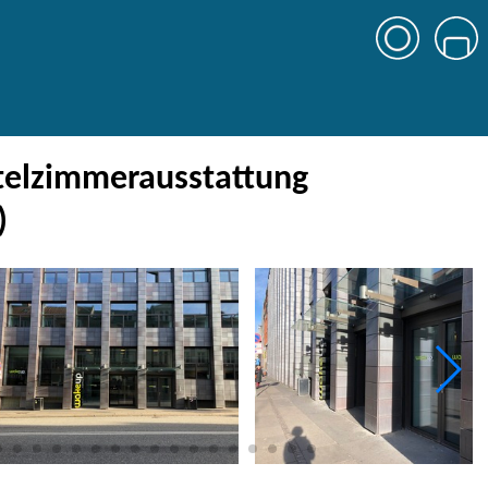
telzimmerausstattung
)