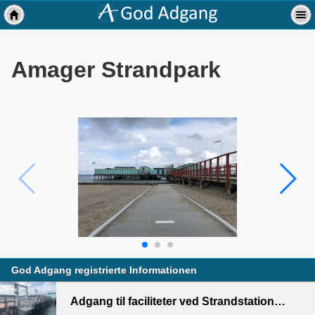
Amager Strandpark
God Adgang registrierte Informationen
Adgang til faciliteter ved Strandstation 1 og Helgoland