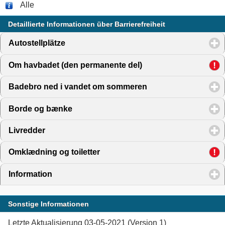
Alle
Detaillierte Informationen über Barrierefreiheit
Autostellplätze
click to expand contents
Om havbadet (den permanente del)
click to expand conte
Badebro ned i vandet om sommeren
click to expand cont
Borde og bænke
click to expand contents
Livredder
click to expand contents
Omklædning og toiletter
click to expand contents
Information
click to expand contents
Sonstige Informationen
Letzte Aktualisierung 03-05-2021 (Version 1)