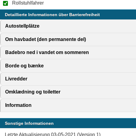
Rollstuhlfahrer
Detaillierte Informationen über Barrierefreiheit
Autostellplätze
click to expand contents
Om havbadet (den permanente del)
click to expand conte
Badebro ned i vandet om sommeren
click to expand cont
Borde og bænke
click to expand contents
Livredder
click to expand contents
Omklædning og toiletter
click to expand contents
Information
click to expand contents
Sonstige Informationen
Letzte Aktualisierung 03-05-2021 (Version 1)