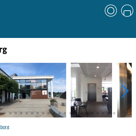
rg
rborg