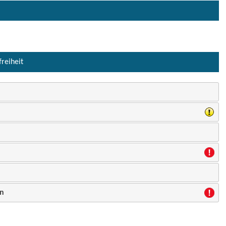
freiheit
en