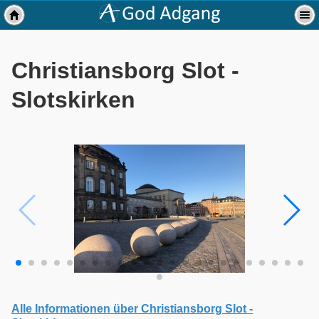
Christiansborg Slot -
Slotskirken
Alle Informationen über Christiansborg Slot -