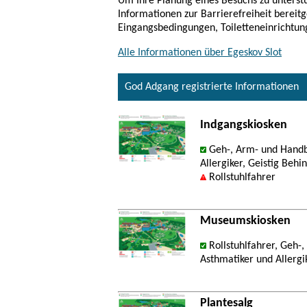
Um Ihre Planung eines Besuchs zu unterstü
Informationen zur Barrierefreiheit bereitg
Eingangsbedingungen, Toiletteneinrichtun
Alle Informationen über Egeskov Slot
God Adgang registrierte Informationen
Indgangskiosken
Geh-, Arm- und Handb
Allergiker, Geistig Behi
Rollstuhlfahrer
Museumskiosken
Rollstuhlfahrer, Geh-
Asthmatiker und Allergi
Plantesalg