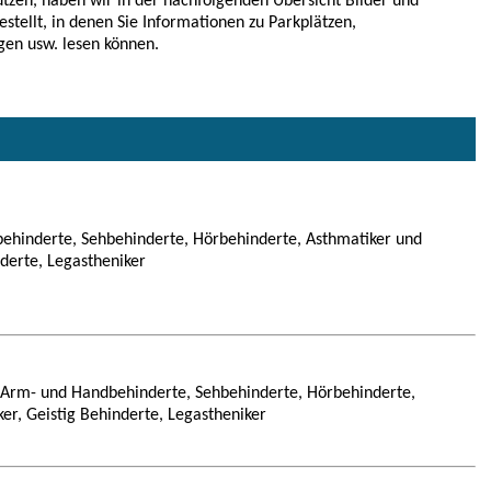
tzen, haben wir in der nachfolgenden Übersicht Bilder und
estellt, in denen Sie Informationen zu Parkplätzen,
gen usw. lesen können.
ehinderte, Sehbehinderte, Hörbehinderte, Asthmatiker und
nderte, Legastheniker
, Arm- und Handbehinderte, Sehbehinderte, Hörbehinderte,
ker, Geistig Behinderte, Legastheniker