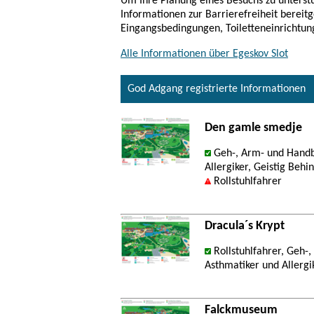
Um Ihre Planung eines Besuchs zu unterstü
Informationen zur Barrierefreiheit bereitg
Eingangsbedingungen, Toiletteneinrichtun
Alle Informationen über Egeskov Slot
God Adgang registrierte Informationen
Den gamle smedje
Geh-, Arm- und Handb
Allergiker, Geistig Behi
Rollstuhlfahrer
Dracula´s Krypt
Rollstuhlfahrer, Geh-
Asthmatiker und Allergi
Falckmuseum