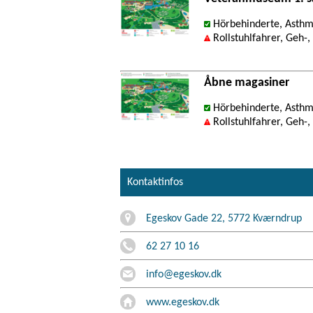
Hörbehinderte, Asthma
Rollstuhlfahrer, Geh-
Åbne magasiner
Hörbehinderte, Asthma
Rollstuhlfahrer, Geh-
Kontaktinfos
Egeskov Gade 22, 5772 Kværndrup
62 27 10 16
info@egeskov.dk
www.egeskov.dk