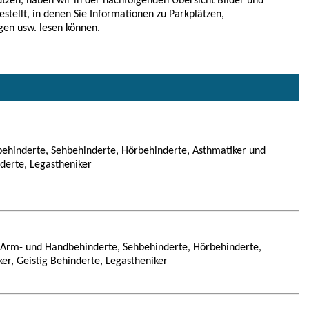
tzen, haben wir in der nachfolgenden Übersicht Bilder und
estellt, in denen Sie Informationen zu Parkplätzen,
gen usw. lesen können.
ehinderte, Sehbehinderte, Hörbehinderte, Asthmatiker und
nderte, Legastheniker
, Arm- und Handbehinderte, Sehbehinderte, Hörbehinderte,
ker, Geistig Behinderte, Legastheniker