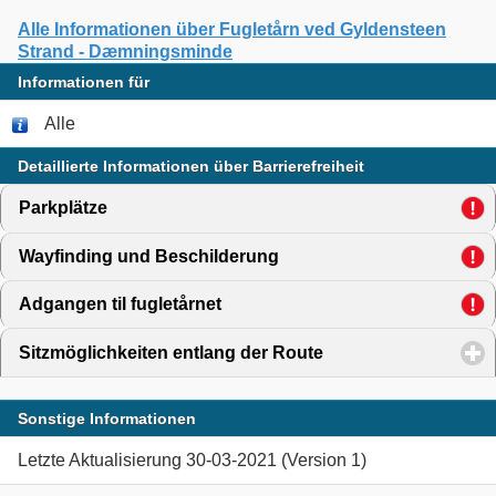
Alle Informationen über Fugletårn ved Gyldensteen
Strand - Dæmningsminde
Informationen für
Alle
Detaillierte Informationen über Barrierefreiheit
Parkplätze
click to expand contents
Wayfinding und Beschilderung
click to expand contents
Adgangen til fugletårnet
click to expand contents
Sitzmöglichkeiten entlang der Route
click to expand cont
Sonstige Informationen
Letzte Aktualisierung 30-03-2021 (Version 1)