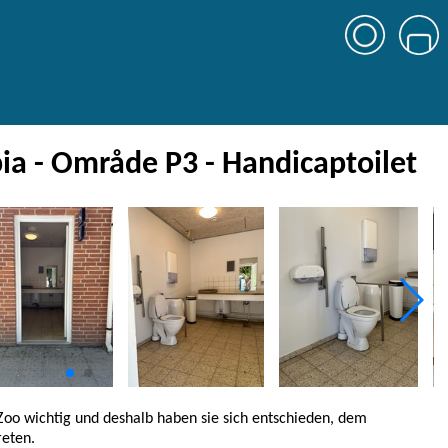
ia - Område P3 - Handicaptoilet
 Zoo wichtig und deshalb haben sie sich entschieden, dem
reten.