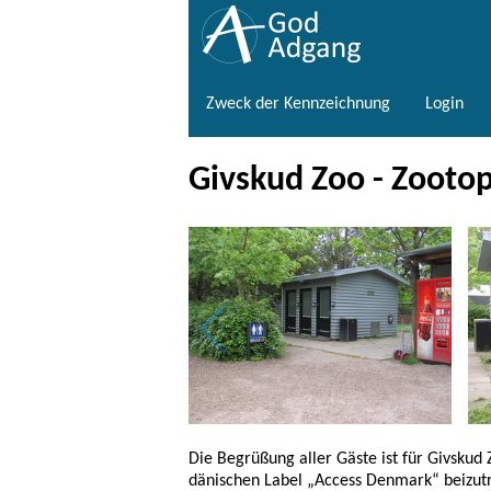
Zweck der Kennzeichnung
Login
Givskud Zoo - Zootopi
Die Begrüßung aller Gäste ist für Givskud
dänischen Label „Access Denmark“ beizut