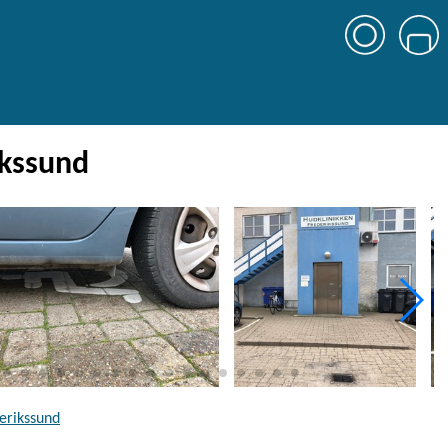
ikssund
erikssund