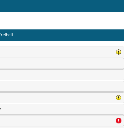
freiheit
e