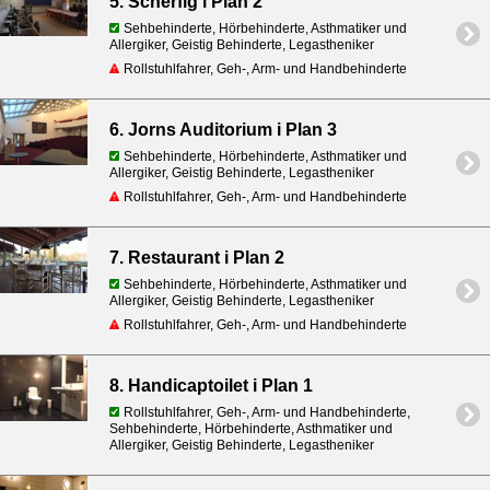
5. Scherfig i Plan 2
Sehbehinderte, Hörbehinderte, Asthmatiker und
Allergiker, Geistig Behinderte, Legastheniker
Rollstuhlfahrer, Geh-, Arm- und Handbehinderte
6. Jorns Auditorium i Plan 3
Sehbehinderte, Hörbehinderte, Asthmatiker und
Allergiker, Geistig Behinderte, Legastheniker
Rollstuhlfahrer, Geh-, Arm- und Handbehinderte
7. Restaurant i Plan 2
Sehbehinderte, Hörbehinderte, Asthmatiker und
Allergiker, Geistig Behinderte, Legastheniker
Rollstuhlfahrer, Geh-, Arm- und Handbehinderte
8. Handicaptoilet i Plan 1
Rollstuhlfahrer, Geh-, Arm- und Handbehinderte,
Sehbehinderte, Hörbehinderte, Asthmatiker und
Allergiker, Geistig Behinderte, Legastheniker