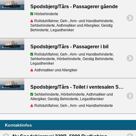
Spodsbjerg/Tårs - Passagerer gående
Hörbehinderte
Rollstuhlfahrer, Geh-, Arm- und Handbehinderte,
Sehbehinderte, Asthmatiker und Allergiker, Geistig
Behinderte, Legastheniker
Spodsbjerg/Tårs - Passagerer i bil
Rollstuhlfahrer, Geh-, Arm- und Handbehinderte,
Sehbehinderte, Hörbehinderte, Geistig Behinderte,
Legastheniker
Asthmatiker und Allergiker
Spodsbjerg/Tårs - Toilet i ventesalen Spodsbjerg
Sehbehinderte, Hörbehinderte, Asthmatiker und
Allergiker, Geistig Behinderte, Legastheniker
Rollstuhlfahrer, Geh-, Arm- und Handbehinderte
Kontaktinfos