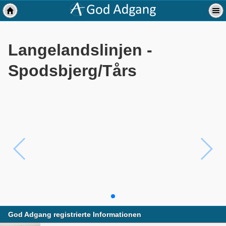
Langelandslinjen -
Spodsbjerg/Tårs
God Adgang registrierte Informationen