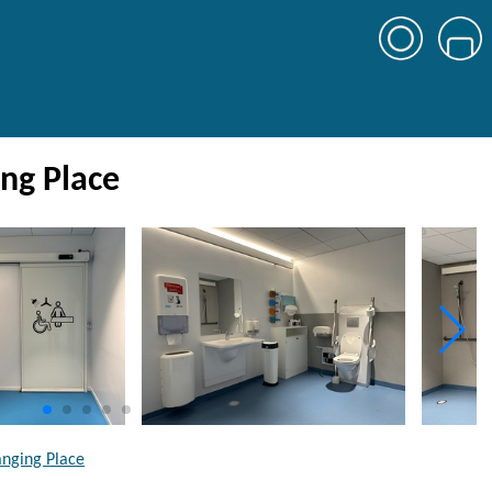
ng Place
anging Place