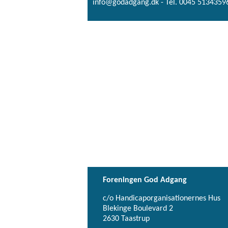
info@godadgang.dk - Tel. 0045 51343596
Foreningen God Adgang
c/o Handicaporganisationernes Hus
Blekinge Boulevard 2
2630 Taastrup