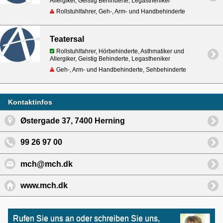
Allergiker, Geistig Behinderte, Legastheniker
Rollstuhlfahrer, Geh-, Arm- und Handbehinderte
Teatersal
Rollstuhlfahrer, Hörbehinderte, Asthmatiker und
Allergiker, Geistig Behinderte, Legastheniker
Geh-, Arm- und Handbehinderte, Sehbehinderte
Kontaktinfos
Østergade 37, 7400 Herning
99 26 97 00
mch@mch.dk
www.mch.dk
Rufen Sie uns an oder schreiben Sie uns,