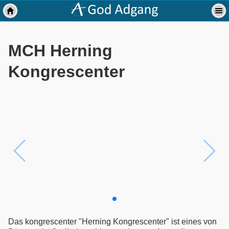
MCH Herning
Kongrescenter
Das kongrescenter "Herning Kongrescenter" ist eines von