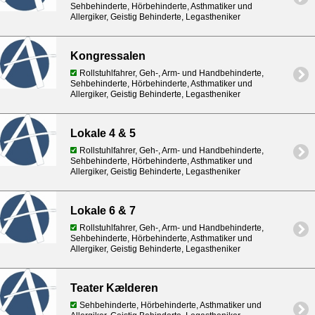
Sehbehinderte, Hörbehinderte, Asthmatiker und
Allergiker, Geistig Behinderte, Legastheniker
Kongressalen
Rollstuhlfahrer, Geh-, Arm- und Handbehinderte,
Sehbehinderte, Hörbehinderte, Asthmatiker und
Allergiker, Geistig Behinderte, Legastheniker
Lokale 4 & 5
Rollstuhlfahrer, Geh-, Arm- und Handbehinderte,
Sehbehinderte, Hörbehinderte, Asthmatiker und
Allergiker, Geistig Behinderte, Legastheniker
Lokale 6 & 7
Rollstuhlfahrer, Geh-, Arm- und Handbehinderte,
Sehbehinderte, Hörbehinderte, Asthmatiker und
Allergiker, Geistig Behinderte, Legastheniker
Teater Kælderen
Sehbehinderte, Hörbehinderte, Asthmatiker und