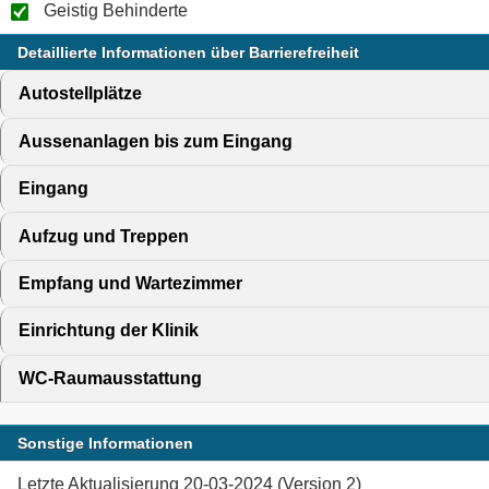
Geistig Behinderte
Detaillierte Informationen über Barrierefreiheit
Autostellplätze
click to expand contents
Aussenanlagen bis zum Eingang
click to expand content
Eingang
click to expand contents
Aufzug und Treppen
click to expand contents
Empfang und Wartezimmer
click to expand contents
Einrichtung der Klinik
click to expand contents
WC-Raumausstattung
click to expand contents
Sonstige Informationen
Letzte Aktualisierung 20-03-2024 (Version 2)