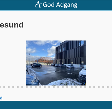
resund
nd