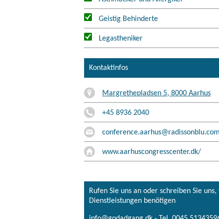
Geistig Behinderte
Legastheniker
Kontaktinfos
Margrethepladsen 5, 8000 Aarhus
+45 8936 2040
conference.aarhus@radissonblu.co
www.aarhuscongresscenter.dk/
Rufen Sie uns an oder schreiben Sie uns
Dienstleistungen benötigen
info@godadgang.dk - Tel. 0045 51343596