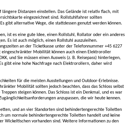
f längere Distanzen einstellen. Das Gelände ist relativ flach, mit
sichtskarte eingezeichnet sind. Rollstuhlfahrer sollten
 Es gibt alternative Wege, die stattdessen genutzt werden können.
 ist es eine gute Idee, einen Rollstuhl, Rollator oder ein anderes
en. Es ist auch möglich, einen Rollstuhl auszuleihen.
ngszeiten an der Ticketkasse unter der Telefonnummer +45 6227
ingeschränkter Mobilität können auch einen Elektroroller
DKK, und Sie müssen einen Ausweis (z. B. Reisepass) hinterlegen,
 Es gibt eine hohe Nachfrage nach Elektrorollern, daher wird
ichkeiten für die meisten Ausstellungen und Outdoor-Erlebnisse.
ränkter Mobilität sollten jedoch beachten, dass das Schloss selbst
ne Treppen steigen können. Das Schloss ist ein Denkmal, und es war
 Zugänglichkeitsanforderungen anzupassen, die wir heute kennen.
letten, und an vier Standorten sind behindertengerechte Toiletten
 sich um normale behindertengerechte Toiletten handelt und keine
er Wickeltischen vorhanden sind. Weitere Informationen zu den