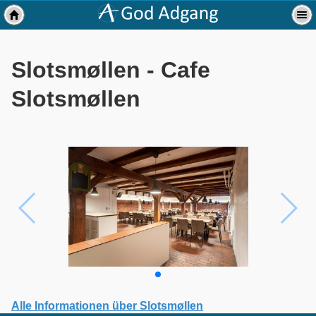
Slotsmøllen - Cafe
Slotsmøllen
Alle Informationen über Slotsmøllen