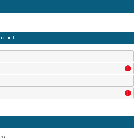
freiheit
e
e
 1)