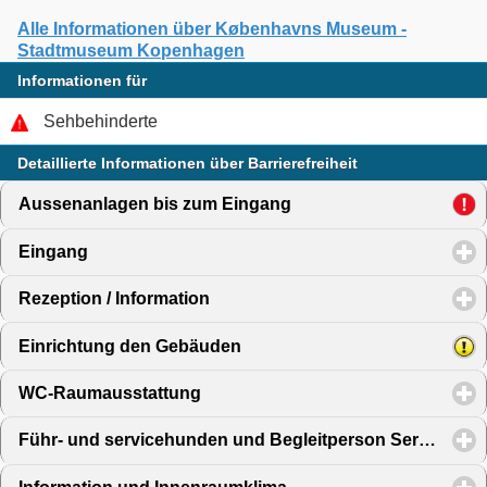
Alle Informationen über Københavns Museum -
Stadtmuseum Kopenhagen
Informationen für
Sehbehinderte
Detaillierte Informationen über Barrierefreiheit
Aussenanlagen bis zum Eingang
click to expand content
Eingang
click to expand contents
Rezeption / Information
click to expand contents
Einrichtung den Gebäuden
click to expand contents
WC-Raumausstattung
click to expand contents
Führ- und servicehunden und Begleitperson Service
clic