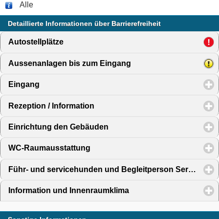
Alle
Detaillierte Informationen über Barrierefreiheit
Autostellplätze
click to expand contents
Aussenanlagen bis zum Eingang
click to expand content
Eingang
click to expand contents
Rezeption / Information
click to expand contents
Einrichtung den Gebäuden
click to expand contents
WC-Raumausstattung
click to expand contents
Führ- und servicehunden und Begleitperson Service
clic
Information und Innenraumklima
click to expand content