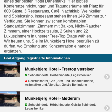
eines der besten Hotel Dänemarks. Hier gibt es
Konferenzeinrichtungen und Tagungsräume mit Platz für
600 Gäste, 3 Restaurants, Café, Nachtklub, Weinkeller
und Spielcasino. Insgesamt stehen Ihnen 149 Zimmer zur
Verfügung. Sie können zwischen komfortablen
Standardzimmern, Zimmern mit Balkon, Nicht-Raucher
Zimmern, einer Hochzeitssuite, 2 Suiten und 22
Luxuszimmern in unserer Tree-Top Etage wählen.
Wir freuen uns, Sie im Munkebjerg Hotel begrüßen zü
dürfen, wo Erholung und Konzentration einander
ergänzen.
God Adgang registrierte Informationen
Munkebjerg Hotel - Treetop værelser
Sehbehinderte, Hörbehinderte, Legastheniker
Rollstuhlfahrer, Geh-, Arm- und Handbehinderte,
Asthmatiker und Allergiker, Geistig Behinderte
Munkebjerg Hotel - Møderum
Sehbehinderte, Hörbehinderte, Geistig Behinderte,
Legastheniker