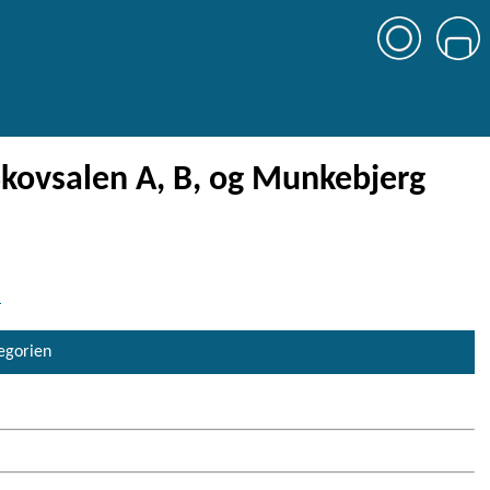
Skovsalen A, B, og Munkebjerg
l
tegorien