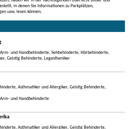
tzen, haben wir in der nachfolgenden Übersicht Bilder und
estellt, in denen Sie Informationen zu Parkplätzen,
gen usw. lesen können.
g
, Arm- und Handbehinderte, Sehbehinderte, Hörbehinderte,
ker, Geistig Behinderte, Legastheniker
inderte, Asthmatiker und Allergiker, Geistig Behinderte,
, Arm- und Handbehinderte
rika
inderte, Asthmatiker und Allergiker, Geistig Behinderte,