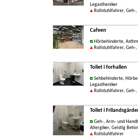
Legastheniker
Rollstuhlfahrer, Geh-
Cafeen
Hörbehinderte, Asthma
Rollstuhlfahrer, Geh-
Toilet i forhallen
Sehbehinderte, Hörbeh
Legastheniker
Rollstuhlfahrer, Geh-
Toilet i Frilandsgårde
Geh-, Arm- und Handb
Allergiker, Geistig Behi
Rollstuhlfahrer