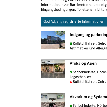
Um Ihre Planung eines Besuchs zu unterstü
Informationen zur Barrierefreiheit bereitg
Eingangsbedingungen, Toiletteneinrichtun
God Adgang registrierte Informationen
Indgang og parkerin
Rollstuhlfahrer, Geh-
Asthmatiker und Allergi
Afrika og Asien
Sehbehinderte, Hörbeh
Legastheniker
Rollstuhlfahrer, Geh-
Akvarium og Sydame
Sehbehinderte, Hörbeh