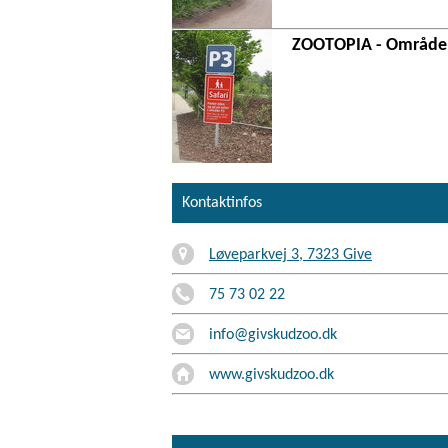
ZOOTOPIA - Område
Kontaktinfos
Løveparkvej 3, 7323 Give
75 73 02 22
info@givskudzoo.dk
www.givskudzoo.dk