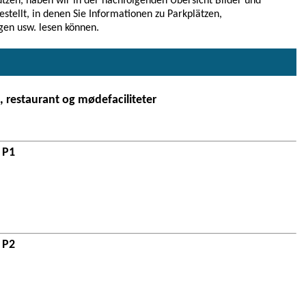
tzen, haben wir in der nachfolgenden Übersicht Bilder und
estellt, in denen Sie Informationen zu Parkplätzen,
gen usw. lesen können.
 restaurant og mødefaciliteter
 P1
 P2